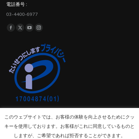
電話番号 :
03-4400-6977
Find us on:
Facebook
X
YouTube
Instagram
page
page
page
page
opens
opens
opens
opens
in
in
in
in
new
new
new
new
window
window
window
window
このウェブサイトでは、お客様の体験を向上させるためにクッ
キーを使用しております。お客様がこれに同意しているものと
しますが、ご希望であれば拒否することができます。
プライバシーポリシー /
Copyright © 2026 mangoSTEEMS