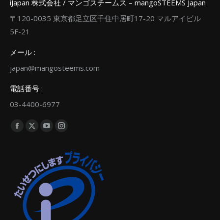
iJapan 株式会社 / マンゴスチームス – mangoSTEEMS Japan
〒120-0035 東京都足立区千住中居町17-20 マルアイビル
5F-21
メール :
japan@mangosteems.com
電話番号 :
03-4400-6977
Find us on:
Facebook
X
YouTube
Instagram
page
page
page
page
opens
opens
opens
opens
in
in
in
in
new
new
new
new
window
window
window
window