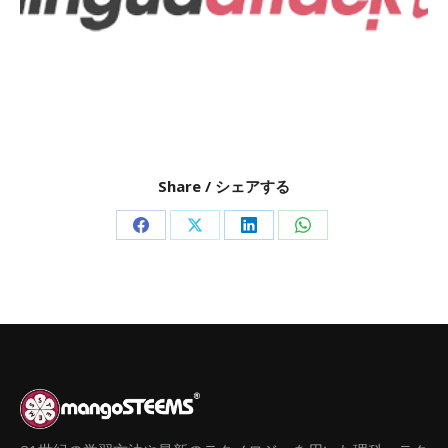
Share / シェアする
Share
Share
Share
Share
on
on
on
on
Facebook
X
LinkedIn
WhatsApp