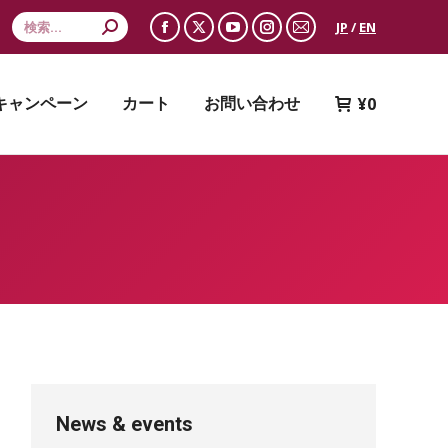
Search:
JP
/
EN
Facebook
X
YouTube
Instagram
Mail
page
page
page
page
page
opens
opens
opens
opens
opens
¥
0
キャンペーン
カート
お問い合わせ
in
in
in
in
in
new
new
new
new
new
window
window
window
window
window
News & events