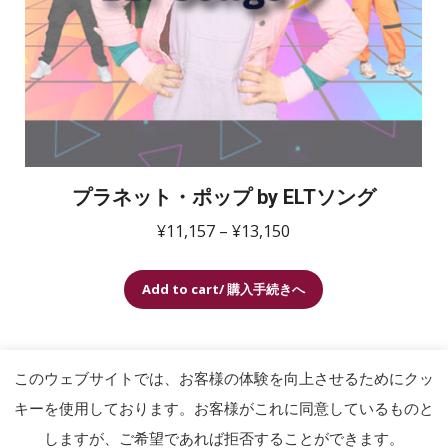
エ
か
ー
ら
シ
選
ョ
択
ン
で
が
き
あ
ま
プラネット・ポップ by ELTソング
り
す
価
¥
11,157
–
¥
13,150
ま
格
す。
こ
帯:
オ
Add to cart/ 購入手続きへ
の
¥11,157
プ
商
–
シ
品
¥13,150
ョ
このウェブサイトでは、お客様の体験を向上させるためにクッ
に
ン
キーを使用しております。お客様がこれに同意しているものと
は
は
しますが、ご希望であれば拒否することができます。
プライバシーポリシー /
Copyright © 2026 mangoSTEEMS