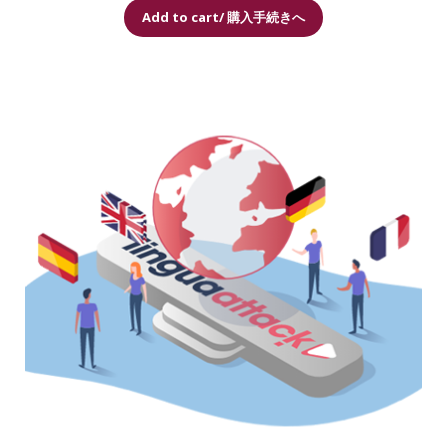
こ
帯:
Add to cart/ 購入手続きへ
の
¥0
商
–
品
¥16,641
に
は
複
数
の
バ
リ
エ
ー
シ
ョ
ン