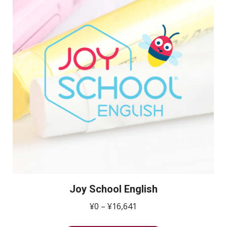
Joy School English
価
¥
0
–
¥
16,641
格