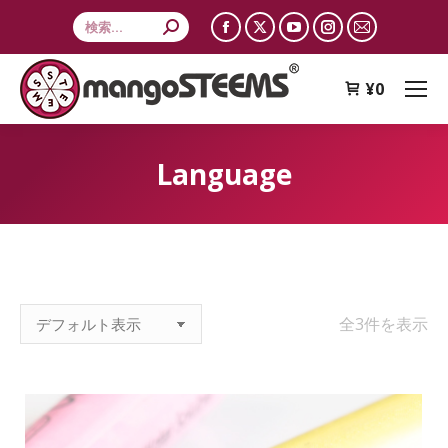
Search:
Facebook
X
YouTube
Instagram
Mail
page
page
page
page
page
opens
opens
opens
opens
opens
¥
0
in
in
in
in
in
new
new
new
new
new
Language
window
window
window
window
window
全3件を表示