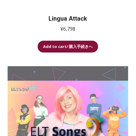
が
あ
Lingua Attack
り
¥
6,798
ま
す。
こ
オ
Add to cart/ 購入手続きへ
の
プ
商
シ
品
ョ
に
ン
は
は
複
商
数
品
の
ペ
バ
ー
リ
ジ